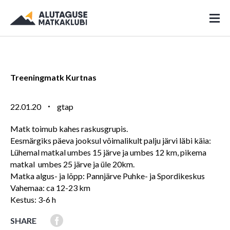
Treeningmatk Kurtnas
22.01.20
gtap
Matk toimub kahes raskusgrupis.
Eesmärgiks päeva jooksul võimalikult palju järvi läbi käia:
Lühemal matkal umbes 15 järve ja umbes 12 km, pikema
matkal umbes 25 järve ja üle 20km.
Matka algus- ja lõpp: Pannjärve Puhke- ja Spordikeskus
Vahemaa: ca 12-23 km
Kestus: 3-6 h
SHARE