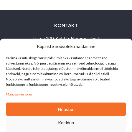
KONTAKT
Jaama 100, Kohtla-Nõmme alevik
Küpsiste nõusoleku haldamine
Toila vald,
30503 Ida-Virumaa
Parima kasutuskogemuse pakkumiseks kasutame seadme teabe
salvestamiseks ja/või juurdepääsemiseks selliseid tehnoloogiaid nagu
alutaguse@matkaklubi.ee
küpsised. Nende tehnoloogiatega nõustumine võimaldab meil töödelda
andmeid, nagu sirvimiskäitumine või kordumatud ID-d sellel saidil.
+372 514 1692
Nõusoleku mitteandmine või nõusoleku tagasivõtmine võib teatud
funktsioone ja funktsioone negatiivselt mõjutada.
Manage services
Nõustun
Leht on valminud siseministeeriumi ja Kodanikuühiskonna
Keeldun
Sihtkapitali toetusel