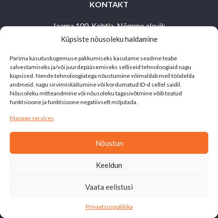
KONTAKT
Jaama 100, Kohtla-Nõmme alevik
Küpsiste nõusoleku haldamine
Toila vald,
30503 Ida-Virumaa
Parima kasutuskogemuse pakkumiseks kasutame seadme teabe
salvestamiseks ja/või juurdepääsemiseks selliseid tehnoloogiaid nagu
alutaguse@matkaklubi.ee
küpsised. Nende tehnoloogiatega nõustumine võimaldab meil töödelda
andmeid, nagu sirvimiskäitumine või kordumatud ID-d sellel saidil.
+372 514 1692
Nõusoleku mitteandmine või nõusoleku tagasivõtmine võib teatud
funktsioone ja funktsioone negatiivselt mõjutada.
Manage services
Nõustun
Leht on valminud siseministeeriumi ja Kodanikuühiskonna
Keeldun
Sihtkapitali toetusel
Vaata eelistusi
© 2026 Alutaguse.
Privaatsuspoliitika