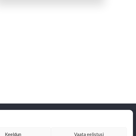
© 2026 Alutaguse.
Kõik õigused on
kaitstud.
Keeldun
Vaata eelistusi