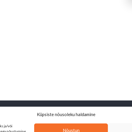
Küpsiste nõusoleku haldamine
Leht on valminud siseministeeriumi ja
Kodanikuühiskonna Sihtkapitali toetusel
s ja/või
Nõustun
atega nõustumine