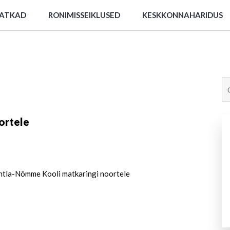
ATKAD
RONIMISSEIKLUSED
KESKKONNAHARIDUS
ortele
htla-Nõmme Kooli matkaringi noortele