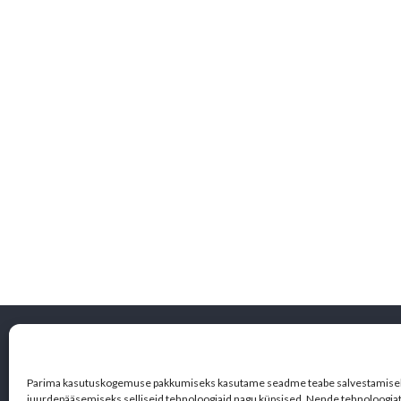
KONTAKT
Jaama 100, Kohtla-Nõmme alevik
Toila vald,
Parima kasutuskogemuse pakkumiseks kasutame seadme teabe salvestamisek
juurdepääsemiseks selliseid tehnoloogiaid nagu küpsised. Nende tehnoloogi