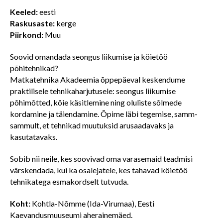
Keeled:
eesti
Raskusaste:
kerge
Piirkond:
Muu
Soovid omandada seongus liikumise ja köietöö
põhitehnikad?
Matkatehnika Akadeemia õppepäeval keskendume
praktilisele tehnikaharjutusele: seongus liikumise
põhimõtted, köie käsitlemine ning oluliste sõlmede
kordamine ja täiendamine. Õpime läbi tegemise, samm-
sammult, et tehnikad muutuksid arusaadavaks ja
kasutatavaks.
Sobib nii neile, kes soovivad oma varasemaid teadmisi
värskendada, kui ka osalejatele, kes tahavad köietöö
tehnikatega esmakordselt tutvuda.
Koht:
Kohtla-Nõmme (Ida-Virumaa), Eesti
Kaevandusmuuseumi aherainemäed.