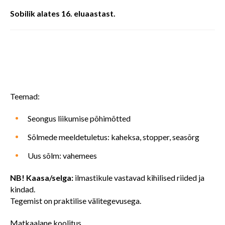
Sobilik alates 16. eluaastast.
Teemad:
Seongus liikumise põhimõtted
Sõlmede meeldetuletus: kaheksa, stopper, seasõrg
Uus sõlm: vahemees
NB! Kaasa/selga:
ilmastikule vastavad kihilised riided ja
kindad.
Tegemist on praktilise välitegevusega.
Matkaalane koolitus