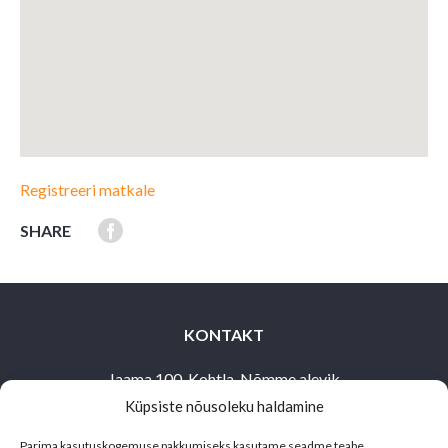
Registreeri matkale
SHARE
KONTAKT
Jaama 100, Kohtla-Nõmme alevik
Küpsiste nõusoleku haldamine
Toila vald,
30503 Ida-Virumaa
Parima kasutuskogemuse pakkumiseks kasutame seadme teabe