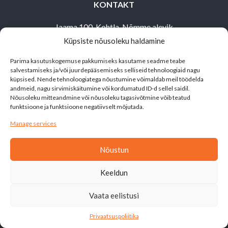
KONTAKT
Jaama 100, Kohtla-Nõmme alevik
Küpsiste nõusoleku haldamine
Toila vald,
30503 Ida-Virumaa
Parima kasutuskogemuse pakkumiseks kasutame seadme teabe
salvestamiseks ja/või juurdepääsemiseks selliseid tehnoloogiaid nagu
alutaguse@matkaklubi.ee
küpsised. Nende tehnoloogiatega nõustumine võimaldab meil töödelda
andmeid, nagu sirvimiskäitumine või kordumatud ID-d sellel saidil.
+372 514 1692
Nõusoleku mitteandmine või nõusoleku tagasivõtmine võib teatud
funktsioone ja funktsioone negatiivselt mõjutada.
Manage services
Nõustun
Leht on valminud siseministeeriumi ja Kodanikuühiskonna
Keeldun
Sihtkapitali toetusel
Vaata eelistusi
© 2026 Alutaguse.
Privaatsuspoliitika