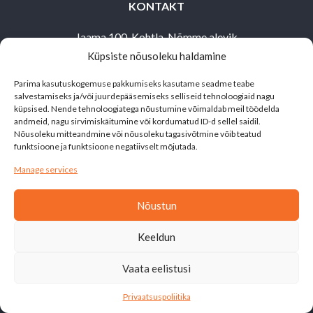
KONTAKT
Jaama 100, Kohtla-Nõmme alevik
Küpsiste nõusoleku haldamine
Toila vald,
30503 Ida-Virumaa
Parima kasutuskogemuse pakkumiseks kasutame seadme teabe
salvestamiseks ja/või juurdepääsemiseks selliseid tehnoloogiaid nagu
alutaguse@matkaklubi.ee
küpsised. Nende tehnoloogiatega nõustumine võimaldab meil töödelda
andmeid, nagu sirvimiskäitumine või kordumatud ID-d sellel saidil.
+372 514 1692
Nõusoleku mitteandmine või nõusoleku tagasivõtmine võib teatud
funktsioone ja funktsioone negatiivselt mõjutada.
Manage services
Nõustun
Leht on valminud siseministeeriumi ja Kodanikuühiskonna
Keeldun
Sihtkapitali toetusel
Vaata eelistusi
© 2026 Alutaguse.
Privaatsuspoliitika