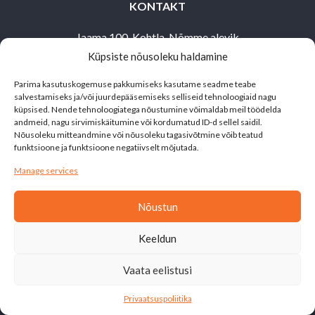
KONTAKT
Jaama 100, Kohtla-Nõmme alevik
Küpsiste nõusoleku haldamine
Toila vald,
30503 Ida-Virumaa
Parima kasutuskogemuse pakkumiseks kasutame seadme teabe
salvestamiseks ja/või juurdepääsemiseks selliseid tehnoloogiaid nagu
alutaguse@matkaklubi.ee
küpsised. Nende tehnoloogiatega nõustumine võimaldab meil töödelda
andmeid, nagu sirvimiskäitumine või kordumatud ID-d sellel saidil.
+372 514 1692
Nõusoleku mitteandmine või nõusoleku tagasivõtmine võib teatud
funktsioone ja funktsioone negatiivselt mõjutada.
Manage services
Nõustun
Leht on valminud siseministeeriumi ja Kodanikuühiskonna
Keeldun
Sihtkapitali toetusel
Vaata eelistusi
© 2026 Alutaguse.
Privaatsuspoliitika